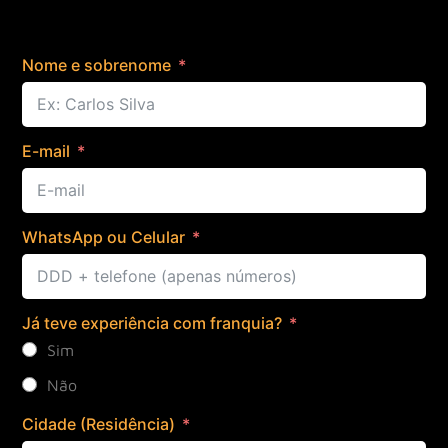
Nome e sobrenome
E-mail
WhatsApp ou Celular
Já teve experiência com franquia?
Sim
Não
Cidade (Residência)